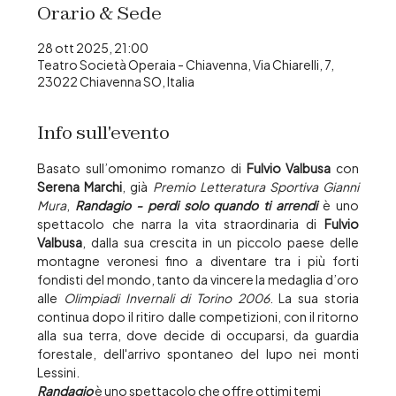
Orario & Sede
28 ott 2025, 21:00
Teatro Società Operaia - Chiavenna, Via Chiarelli, 7,
23022 Chiavenna SO, Italia
Info sull'evento
Basato sull’omonimo romanzo di 
Fulvio Valbusa
 con 
Serena Marchi
, già 
Premio Letteratura Sportiva Gianni 
Mura
, 
Randagio
- perdi solo quando ti arrendi 
è uno 
spettacolo che narra la vita straordinaria di 
Fulvio 
Valbusa
, dalla sua crescita in un piccolo paese delle 
montagne veronesi fino a diventare tra i più forti 
fondisti del mondo, tanto da vincere la medaglia d’oro 
alle 
Olimpiadi Invernali di Torino 2006
. La sua storia 
continua dopo il ritiro dalle competizioni, con il ritorno 
alla sua terra, dove decide di occuparsi, da guardia 
forestale, dell'arrivo spontaneo del lupo nei monti 
Lessini. 
Randagio
 è uno spettacolo che offre ottimi temi 