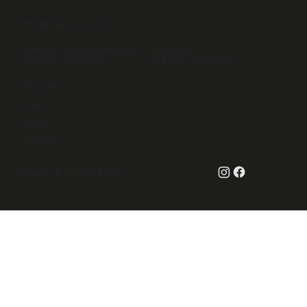
info@ilsestocerchio.it
Telefono (solo WhatsApp)
Whatsapp
+39 352 048 2085
+39 352 048 2085
Il Progetto
Eventi
News
Contatti
Privacy & Cookie Policy