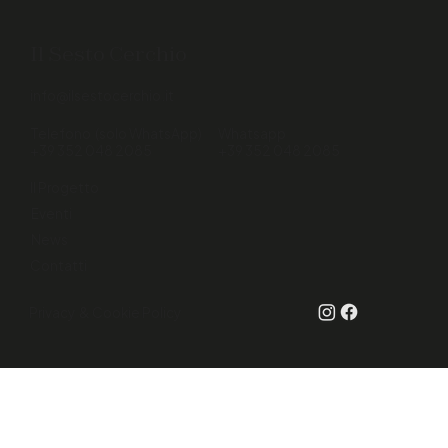
Il Sesto Cerchio
info@ilsestocerchio.it
Telefono (solo WhatsApp)
Whatsapp
+39 352 048 2085
+39 352 048 2085
Il Progetto
Eventi
News
Contatti
Privacy & Cookie Policy