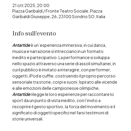
21 ott 2025, 20:00
Piazza Garibaldi / Fronte Teatro Sociale, Piazza
Garibaldi Giuseppe, 26, 23100 Sondrio SO, Italia
Info sull'evento
Antartide
 è un’esperienza immersiva, in cui danza, 
musica e narrazione si intrecciano in un formato 
inedito e partecipativo. La performance si sviluppa 
nello spazio attraverso una serie di assoli simultanei, in 
cui il pubblico è invitato a interagire, con performer, 
oggetti, iPod e cuffie, costruendo il proprio percorso 
sensoriale tra storie, corpi e suoni. Ispirato alle vicende 
e alle emozioni delle campionesse olimpiche, 
Antartide
 rilegge le loro esperienze per raccontare lo 
sport da un punto di vista inedito, con l’invito a 
riscoprire il gesto sportivo, la forza del movimento e il 
significato di oggetti specifici nel farsi testimoni di 
storie universali.