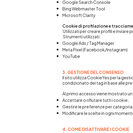
Google Search Console
Bing Webmaster Tool
Microsoft Clarity
Cookie di profilazione e tracciam
Utilizzati per creare profili e inviare 
Strumenti utilizzati:
Google Ads / Tag Manager
Meta Pixel (Facebook/Instagram)
YouTube
3. GESTIONE DEL CONSENSO
Il sito utilizza CookieYes per la ge
condizionato dei tag in base alle pr
Al primo accesso viene mostrato un
Accettare o rifiutare tutti i cookie;
Gestire le preferenze per categoria
Modificare le scelte in ogni momento
4. COME DISATTIVARE I COOKIE