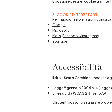
È possibile gestire i cookie tramite 
5. COOKIE DI TERZE PARTI
Per maggiori informazioni, consulta l
Google
Microsoft
Meta (Facebook/Instagram)
YouTube
Accessibilità
Il sito
Il Sesto Cerchio
si impegna a g
Legge 9 gennaio 2004 n. 4 (Legge 
Linee guida WCAG 2.1 livello AA.
Gli utenti possono segnalare problem