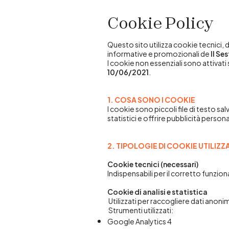
Cookie Policy
Questo sito utilizza cookie tecnici, d
informative e promozionali de
Il Se
I cookie non essenziali sono attivati
10/06/2021
.
1. COSA SONO I COOKIE
I cookie sono piccoli file di testo sal
statistici e offrire pubblicità persona
2. TIPOLOGIE DI COOKIE UTILIZZA
Cookie tecnici (necessari)
Indispensabili per il corretto funzio
Cookie di analisi e statistica
Utilizzati per raccogliere dati anonim
Strumenti utilizzati:
Google Analytics 4