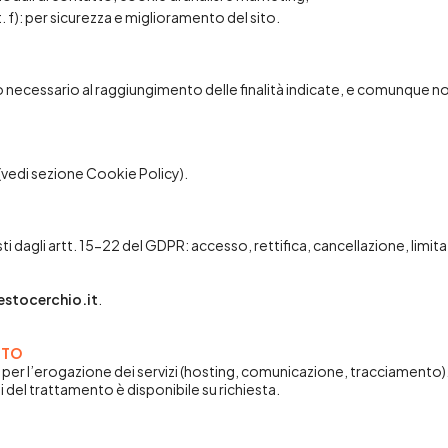
ett. f): per sicurezza e miglioramento del sito.
po necessario al raggiungimento delle finalità indicate, e comunque no
e (vedi sezione Cookie Policy).
isti dagli artt. 15-22 del GDPR: accesso, rettifica, cancellazione, limi
estocerchio.it
.
NTO
erni per l’erogazione dei servizi (hosting, comunicazione, tracciamento)
 del trattamento è disponibile su richiesta.