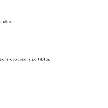
n oltre:
tazione, opposizione, portabilità,
.