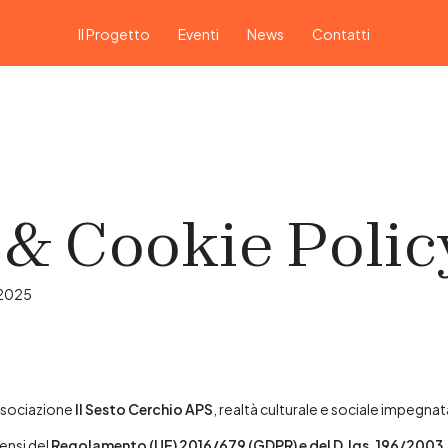
Il Progetto
Eventi
News
Contatti
 & Cookie Polic
 2025
associazione
Il Sesto Cerchio APS
, realtà culturale e sociale impegnat
ensi del
Regolamento (UE) 2016/679 (GDPR) e del D.lgs. 196/2003