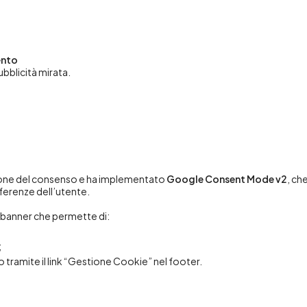
ento
pubblicità mirata.
stione del consenso e ha implementato
Google Consent Mode v2
, ch
eferenze dell’utente.
 banner che permette di:
;
 tramite il link “Gestione Cookie” nel footer.