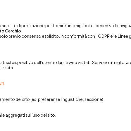
i analisi e di profilazione per fornire una migliore esperienza di naviga
sto Cerchio
.
 solo previo consenso esplicito, in conformità con il GDPR e le
Linee 
vati sul dispositivo dell’utente dai siti web visitati. Servono a migliora
lizzata.
TI
namento del sito (es. preferenze linguistiche, sessione).
i e aggregati sull’uso del sito.