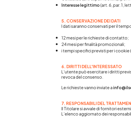
Interesse legittimo
(art. 6, par. 1, l
5. CONSERVAZIONE DEI DATI
I dati saranno conservati per il tem
12 mesi per le richieste di contatto;
24 mesi per finalità promozionali;
i tempi specifici previsti per i cooki
6. DIRITTI DELL'INTERESSATO
L’utente può esercitare i diritti prev
revoca del consenso.
Le richieste vanno inviate a
info@ils
7. RESPONSABILI DEL TRATTAME
Il Titolare si avvale di fornitori est
L’elenco aggiornato dei responsabili