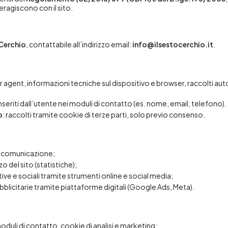
teragiscono con il sito.
 Cerchio
, contattabile all’indirizzo email:
info@ilsestocerchio.it
.
user agent, informazioni tecniche sul dispositivo e browser, raccolti 
 inseriti dall’utente nei moduli di contatto (es. nome, email, telefono).
o
: raccolti tramite cookie di terze parti, solo previo consenso.
e comunicazione;
o del sito (statistiche);
ive e sociali tramite strumenti online e social media;
licitarie tramite piattaforme digitali (Google Ads, Meta).
er moduli di contatto, cookie di analisi e marketing;