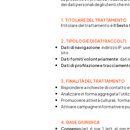
dei dati personali degli utenti che in
1. TITOLARE DEL TRATTAMENTO
Il titolare del trattamento è
Il Sesto
2. TIPOLOGIE DI DATI RACCOLTI
Dati di navigazione
: indirizzo IP, 
sito.
Dati forniti volontariamente
: dati
Dati di profilazione e tracciament
3. FINALITÀ DEL TRATTAMENTO
Rispondere a richieste di contatto 
Analizzare in forma aggregata l’utilizz
Promuovere attività culturali, format
Attivare campagne informative e pubb
4. BASE GIURIDICA
Consenso
(art. 6, par. 1, lett. a): p