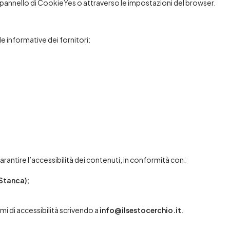
il pannello di CookieYes o attraverso le impostazioni del browser.
e informative dei fornitori:
arantire l’accessibilità dei contenuti, in conformità con:
Stanca);
i di accessibilità scrivendo a
info@ilsestocerchio.it
.