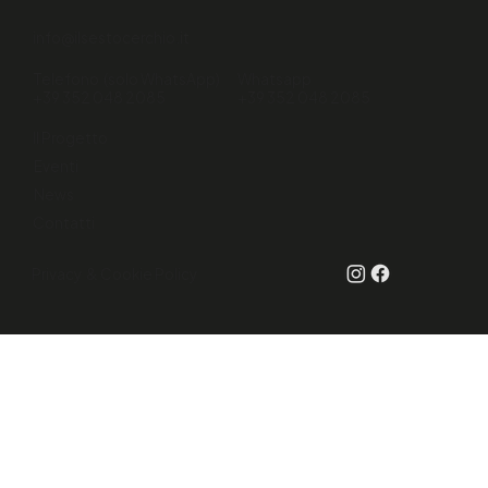
info@ilsestocerchio.it
Telefono (solo WhatsApp)
Whatsapp
+39 352 048 2085
+39 352 048 2085
Il Progetto
Eventi
News
Contatti
Privacy & Cookie Policy