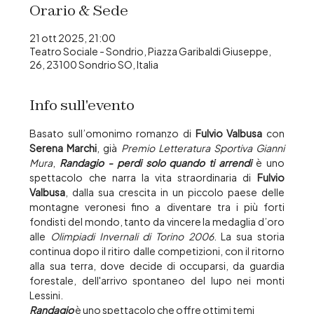
Orario & Sede
21 ott 2025, 21:00
Teatro Sociale - Sondrio, Piazza Garibaldi Giuseppe,
26, 23100 Sondrio SO, Italia
Info sull'evento
Basato sull’omonimo romanzo di 
Fulvio Valbusa
 con 
Serena Marchi
, già 
Premio Letteratura Sportiva Gianni 
Mura
, 
Randagio
- perdi solo quando ti arrendi 
è uno 
spettacolo che narra la vita straordinaria di 
Fulvio 
Valbusa
, dalla sua crescita in un piccolo paese delle 
montagne veronesi fino a diventare tra i più forti 
fondisti del mondo, tanto da vincere la medaglia d’oro 
alle 
Olimpiadi Invernali di Torino 2006
. La sua storia 
continua dopo il ritiro dalle competizioni, con il ritorno 
alla sua terra, dove decide di occuparsi, da guardia 
forestale, dell'arrivo spontaneo del lupo nei monti 
Lessini. 
Randagio
 è uno spettacolo che offre ottimi temi 