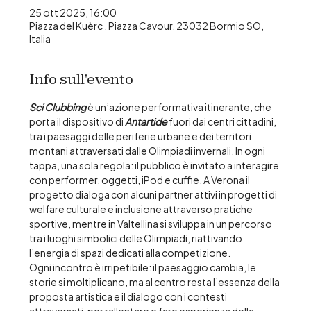
25 ott 2025, 16:00
Piazza del Kuèrc , Piazza Cavour, 23032 Bormio SO,
Italia
Info sull'evento
Sci Clubbing
 è un’azione performativa itinerante, che 
porta il dispositivo di 
Antartide
 fuori dai centri cittadini, 
tra i paesaggi delle periferie urbane e dei territori 
montani attraversati dalle Olimpiadi invernali. In ogni 
tappa, una sola regola: il pubblico è invitato a interagire 
con performer, oggetti, iPod e cuffie. A Verona il 
progetto dialoga con alcuni partner attivi in progetti di 
welfare culturale e inclusione attraverso pratiche 
sportive, mentre in Valtellina si sviluppa in un percorso 
tra i luoghi simbolici delle Olimpiadi, riattivando 
l’energia di spazi dedicati alla competizione. 
Ogni incontro è irripetibile: il paesaggio cambia, le 
storie si moltiplicano, ma al centro resta l’essenza della 
proposta artistica e il dialogo con i contesti 
attraversati, per rallentare e fare esperienza della 