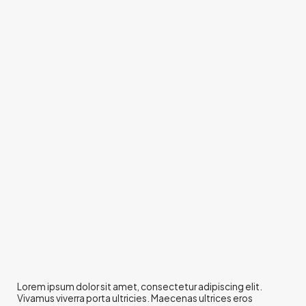
Lorem ipsum dolor sit amet, consectetur adipiscing elit.
Vivamus viverra porta ultricies. Maecenas ultrices eros