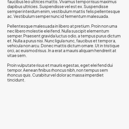
faucibus leo ultrices mattis. Vivamus tempor risus maximus
dapibus ultricies. Suspendisse vel est ex. Suspendisse
semper interdum enim, vestibulum mattis felis pellentesque
ac. Vestibulum semper nunc id fermentum malesuada.
Pellentesque malesuada in libero at pretium. Proin non urna
nec libero molestie eleifend. Nulla suscipit elementum
semper. Praesent gravida luctus odio, a tempus purus dictum
et. Nulla a purus nisi. Nunc ligula nunc, faucibus et tempor a,
vehicula non arcu. Donec mattis dictum ornare. Ut in tristique
orci, ac euismod risus. In a erat a mauris aliquam hendrerit at
vitae sem.
Proin vulputate risus et mauris egestas, eget eleifend dui
tempor. Aenean finibus rhoncus nibh, non tempus sem
rhoncus quis. Curabitur vel dolor ac massa imperdiet
tincidunt.