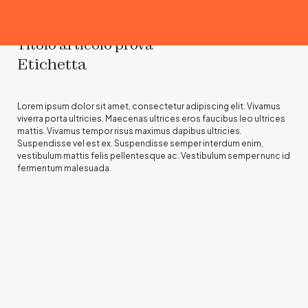
Titolo articolo prova
Etichetta
Lorem ipsum dolor sit amet, consectetur adipiscing elit. Vivamus
viverra porta ultricies. Maecenas ultrices eros faucibus leo ultrices
mattis. Vivamus tempor risus maximus dapibus ultricies.
Suspendisse vel est ex. Suspendisse semper interdum enim,
vestibulum mattis felis pellentesque ac. Vestibulum semper nunc id
fermentum malesuada.