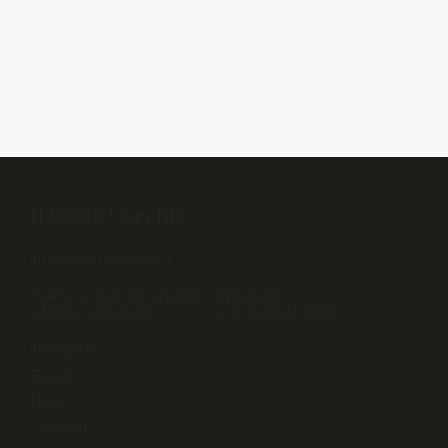
Il Sesto Cerchio
info@ilsestocerchio.it
Telefono (solo WhatsApp)
Whatsapp
+39 352 048 2085
+39 352 048 2085
Il Progetto
Eventi
News
Contatti