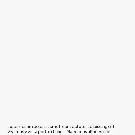
Lorem ipsum dolor sit amet, consectetur adipiscing elit.
Vivamus viverra porta ultricies. Maecenas ultrices eros