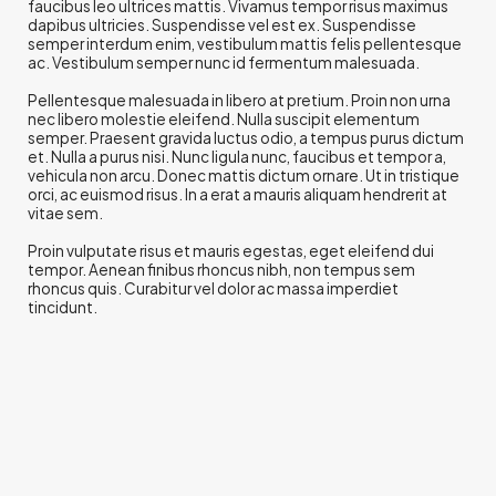
faucibus leo ultrices mattis. Vivamus tempor risus maximus
dapibus ultricies. Suspendisse vel est ex. Suspendisse
semper interdum enim, vestibulum mattis felis pellentesque
ac. Vestibulum semper nunc id fermentum malesuada.
Pellentesque malesuada in libero at pretium. Proin non urna
nec libero molestie eleifend. Nulla suscipit elementum
semper. Praesent gravida luctus odio, a tempus purus dictum
et. Nulla a purus nisi. Nunc ligula nunc, faucibus et tempor a,
vehicula non arcu. Donec mattis dictum ornare. Ut in tristique
orci, ac euismod risus. In a erat a mauris aliquam hendrerit at
vitae sem.
Proin vulputate risus et mauris egestas, eget eleifend dui
tempor. Aenean finibus rhoncus nibh, non tempus sem
rhoncus quis. Curabitur vel dolor ac massa imperdiet
tincidunt.