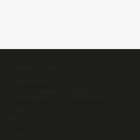
Il Sesto Cerchio
info@ilsestocerchio.it
Telefono (solo WhatsApp)
Whatsapp
+39 352 048 2085
+39 352 048 2085
Il Progetto
Eventi
News
Contatti