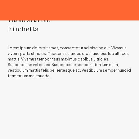
Titolo articolo
Etichetta
Lorem ipsum dolor sit amet, consectetur adipiscing elit. Vivamus
viverra porta ultricies. Maecenas ultrices eros faucibus leo ultrices
mattis. Vivamus tempor risus maximus dapibus ultricies.
Suspendisse vel est ex. Suspendisse semper interdum enim,
vestibulum mattis felis pellentesque ac. Vestibulum semper nunc id
fermentum malesuada.