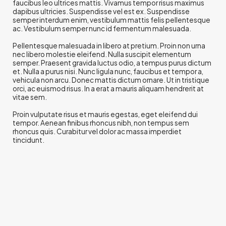
faucibus leo ultrices mattis. Vivamus tempor risus maximus
dapibus ultricies. Suspendisse vel est ex. Suspendisse
semper interdum enim, vestibulum mattis felis pellentesque
ac. Vestibulum semper nunc id fermentum malesuada.
Pellentesque malesuada in libero at pretium. Proin non urna
nec libero molestie eleifend. Nulla suscipit elementum
semper. Praesent gravida luctus odio, a tempus purus dictum
et. Nulla a purus nisi. Nunc ligula nunc, faucibus et tempor a,
vehicula non arcu. Donec mattis dictum ornare. Ut in tristique
orci, ac euismod risus. In a erat a mauris aliquam hendrerit at
vitae sem.
Proin vulputate risus et mauris egestas, eget eleifend dui
tempor. Aenean finibus rhoncus nibh, non tempus sem
rhoncus quis. Curabitur vel dolor ac massa imperdiet
tincidunt.