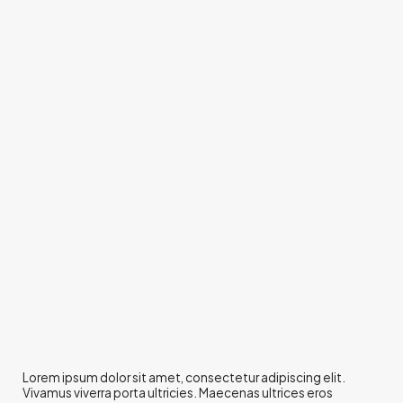
Lorem ipsum dolor sit amet, consectetur adipiscing elit.
Vivamus viverra porta ultricies. Maecenas ultrices eros