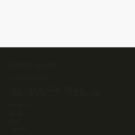
Il Sesto Cerchio
info@ilsestocerchio.it
Telefono (solo WhatsApp)
Whatsapp
+39 352 048 2085
+39 352 048 2085
Il Progetto
Eventi
News
Contatti