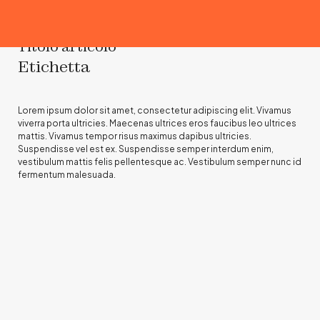
Titolo articolo
Etichetta
Lorem ipsum dolor sit amet, consectetur adipiscing elit. Vivamus
viverra porta ultricies. Maecenas ultrices eros faucibus leo ultrices
mattis. Vivamus tempor risus maximus dapibus ultricies.
Suspendisse vel est ex. Suspendisse semper interdum enim,
vestibulum mattis felis pellentesque ac. Vestibulum semper nunc id
fermentum malesuada.