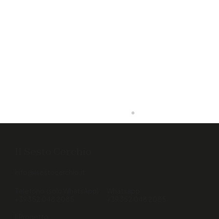
Il Sesto Cerchio
info@ilsestocerchio.it
Telefono (solo WhatsApp)
Whatsapp
Open Call "Just Play It"
+39 352 048 2085
+39 352 048 2085
Il Progetto