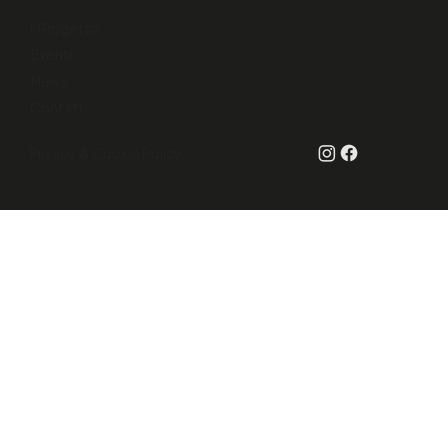
Il Progetto
"Randagio - perdi solo quando ti
Eventi
arrendi"
News
Contatti
Privacy & Cookie Policy