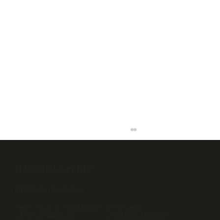
Il Sesto Cerchio
info@ilsestocerchio.it
Telefono (solo WhatsApp)
Whatsapp
+39 352 048 2085
+39 352 048 2085